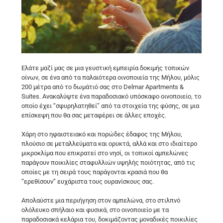
Ελάτε μαζί μας σε μια γευστική εμπειρία δοκιμής τοπικών
οίνων, σε ένα από τα παλαιότερα οινοποιεία της Μήλου, μόλις
200 μέτρα από το δωμάτιό σας στο Delmar Apartments &
Suites. Ανακαλύψτε ένα παραδοσιακό υπόσκαφο οινοποιείο, το
οποίο έχει “σφυρηλατηθεί” από τα στοιχεία της φύσης, σε μια
επίσκεψη που θα σας μεταφέρει σε άλλες εποχές.
Χάρη στο ηφαιστειακό και πορώδες έδαφος της Μήλου,
πλούσιο σε μεταλλεύματα και ορυκτά, αλλά και στο ιδιαίτερο
μικροκλίμα που επικρατεί στο νησί, οι τοπικοί αμπελώνες
παράγουν ποικιλίες σταφυλλιών υψηλής ποιότητας, από τις
οποίες με τη σειρά τους παράγονται κρασιά που θα
“ερεθίσουν” ευχάριστα τους ουρανίσκους σας.
Απολαύστε μια περιήγηση στον αμπελώνα, στο στιλπνό
ολόλευκο σπήλαιο και φυσικά, στο οινοποιείο με τα
παραδοσιακά κελάρια του, δοκιμάζοντας μοναδικές ποικιλίες