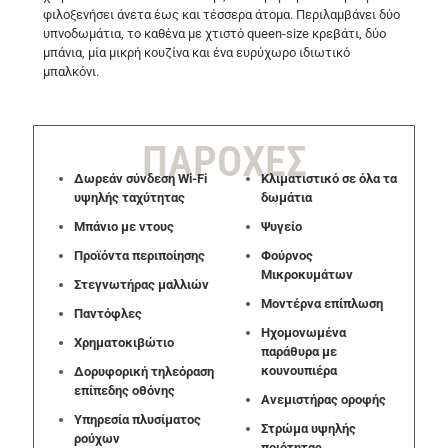
φιλοξενήσει άνετα έως και τέσσερα άτομα. Περιλαμβάνει δύο
υπνοδωμάτια, το καθένα με χτιστό queen-size κρεβάτι, δύο
μπάνια, μία μικρή κουζίνα και ένα ευρύχωρο ιδιωτικό
μπαλκόνι.
ΠΑΡΟΧΕΣ
Δωρεάν σύνδεση Wi-Fi
Κλιματιστικό σε όλα τα
υψηλής ταχύτητας
δωμάτια
Μπάνιο με ντους
Ψυγείο
Προϊόντα περιποίησης
Φούρνος
Μικροκυμάτων
Στεγνωτήρας μαλλιών
Μοντέρνα επίπλωση
Παντόφλες
Ηχομονωμένα
Χρηματοκιβώτιο
παράθυρα με
κουνουπιέρα
Δορυφορική τηλεόραση
επίπεδης οθόνης
Ανεμιστήρας οροφής
Υπηρεσία πλυσίματος
Στρώμα υψηλής
ρούχων
ποιότητας