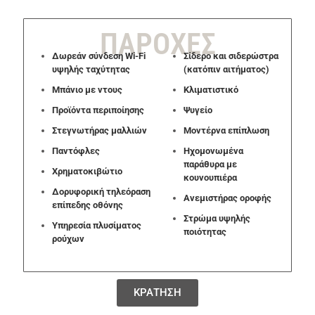
ΠΑΡΟΧΕΣ
Δωρεάν σύνδεση Wi-Fi
Σίδερο και σιδερώστρα
υψηλής ταχύτητας
(κατόπιν αιτήματος)
Μπάνιο με ντους
Κλιματιστικό
Προϊόντα περιποίησης
Ψυγείο
Στεγνωτήρας μαλλιών
Μοντέρνα επίπλωση
Παντόφλες
Ηχομονωμένα
παράθυρα με
Χρηματοκιβώτιο
κουνουπιέρα
Δορυφορική τηλεόραση
Ανεμιστήρας οροφής
επίπεδης οθόνης
Στρώμα υψηλής
Υπηρεσία πλυσίματος
ποιότητας
ρούχων
ΚΡΑΤΗΣΗ